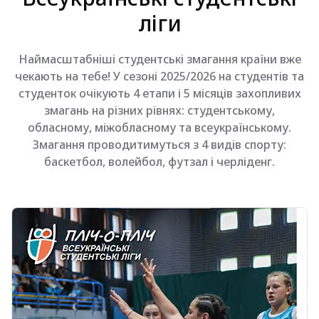
ліги
Наймасштабніші студентські змагання країни вже
чекають на тебе! У сезоні 2025/2026 на студентів та
студенток очікують 4 етапи і 5 місяців захопливих
змагань на різних рівнях: студентському,
обласному, міжобласному та всеукраїнському.
Змагання проводитимуться з 4 видів спорту:
баскетбол, волейбол, футзал і черліденг.