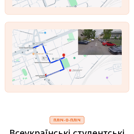
ПЛІЧ-О-ПЛІЧ
Всеукраїнські студентські