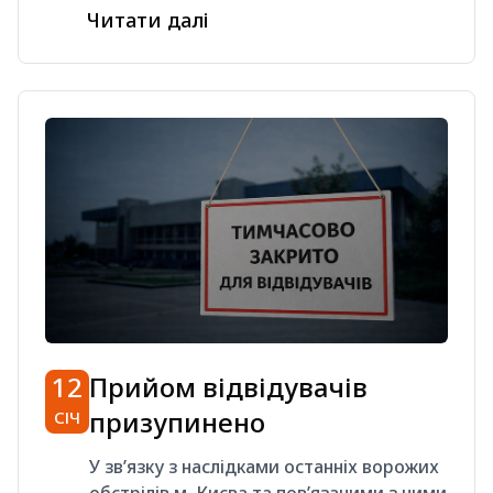
Читати далі
12
Прийом відвідувачів
призупинено
СІЧ
У зв’язку з наслідками останніх ворожих
обстрілів м. Києва та пов’язаними з ними